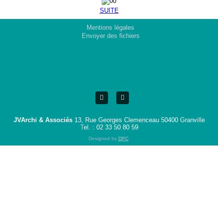
SUITE
Mentions légales
Envoyer des fichiers
JVArchi & Associés
13, Rue Georges Clemenceau 50400 Granville
T
el. :
02 33 50 80 59
Designed by
DPC
.